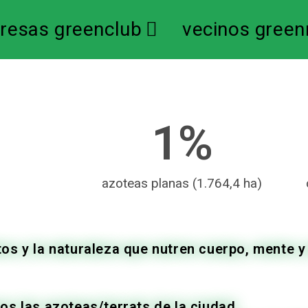
resas greenclub
vecinos green
1
%
azoteas planas (1.764,4 ha)
os y la naturaleza que nutren cuerpo, mente y
s las azoteas/terrats de la ciudad.