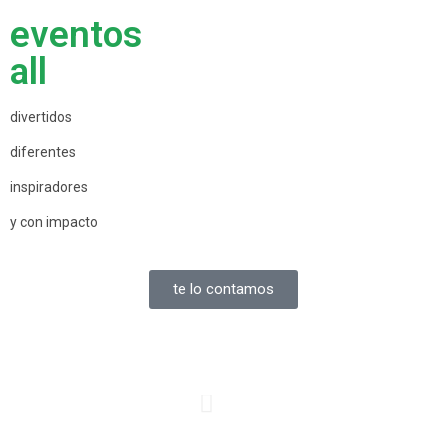
eventos
all
divertidos
diferentes
inspiradores
y con impacto
te lo contamos