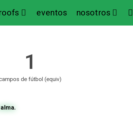
roofs
eventos
nosotros
1
campos de fútbol (equiv)
 alma.