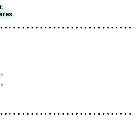
r.
ares
.
ma
al