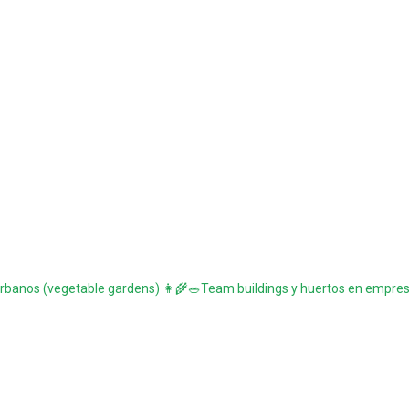
urbanos (vegetable gardens)
👩‍🌾🥗Team buildings y huertos en empr